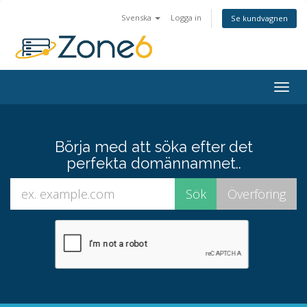
Svenska
Logga in
Se kundvagnen
Togg
navig
Börja med att söka efter det
perfekta domännamnet..