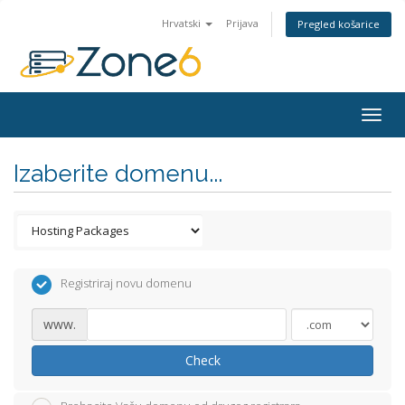
Hrvatski
Prijava
Pregled košarice
Togg
navig
Izaberite domenu...
Registriraj novu domenu
www.
Check